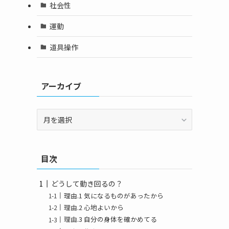
社会性
運動
道具操作
アーカイブ
ア
ー
カ
イ
目次
ブ
どうして動き回るの？
理由.1 気になるものがあったから
理由.2 心地よいから
理由.3 自分の身体を確かめてる